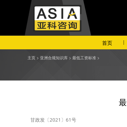
首页
主页
>
亚洲合规知识库
>
最低工资标准
>
最
甘政发〔2021〕61号