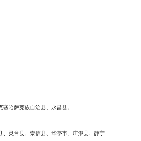
。
克塞哈萨克族自治县、永昌县。
县、灵台县、崇信县、华亭市、庄浪县、静宁